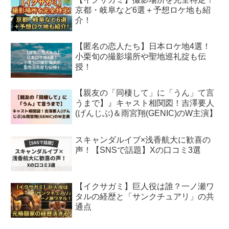
京都・岐阜など6選＋予想ロケ地も紹
介！
【匿名の恋人たち】日本ロケ地4選！
小栗旬の撮影場所や聖地巡礼掟も伝
授！
【親友の「同棲して」に「うん」て言
うまで】』キャスト相関図！吉澤要人
(げんじぶ)＆雨宮翔(GENIC)のW主演】
スキャンダルイブ×浅香航大に歓喜の
声！【SNSで話題】Xの口コミ3選
【イクサガミ】巨人役は誰？一ノ瀬ワ
タルの経歴と「サンクチュアリ」の共
通点